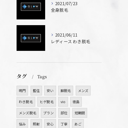
2021/07/23
全身脱毛
2021/06/11
レディース わき脱毛
タグ
Tags
鳴門
藍住
安い
脚脱毛
メンズ
わき脱毛
ヒゲ脱毛
vio
徳島
メンズ脱毛
プラン
部位
短期間
悩み
照射
安心
丁寧
あご